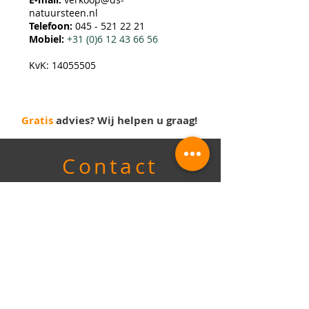
natuursteen.nl
Telefoo
n:
045 - 521 22 21
Mobiel:
+31 (0)6 12 43 66 56
KvK:
14055505
Gratis
advies? Wij helpen u graag!
Contact
Economiestraat 25, 6433 KC
Hoensbroek
verkoop@ds-natuursteen.nl
| Tel: 045 -
521 22 21 of
+31 (0)6 12 43 66 56
Openingstijden
Maandag t/m donderdag: 9:00-17:00